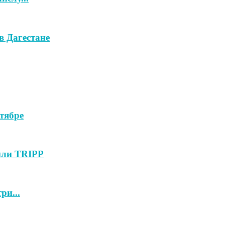
в Дагестане
тябре
или TRIPP
ри...