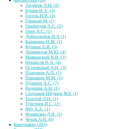
Библиотека
(69)
Андреев Л.Н.
(2)
Бунин И.А.
(3)
Гоголь Н.В.
(2)
Горький М.
(1)
Грибоедов А.С.
(2)
Грин А.С.
(1)
Добролюбов Н.А
(1)
Карамзин Н.М.
(1)
Куприн А.И.
(3)
Лермонтов М.Ю.
(4)
Маяковский В.В.
(3)
Некрасов Н.А.
(4)
Островский А.Н.
(3)
Платонов А.П.
(1)
Пришвин М.М.
(1)
Пушкин А.С.
(7)
Радищев А.Н.
(1)
Салтыков-Щедрин М.Е
(1)
Толстой Л.Н.
(1)
Тургенев И.С.
(2)
Фет А.А.
(1)
Фонвизин Д.И.
(2)
Чехов А.П.
(6)
Биографии
(283)