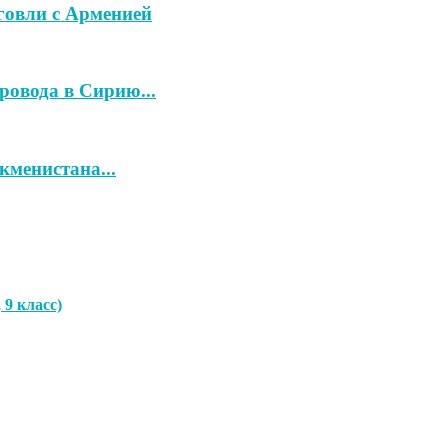
говли с Арменией
ровода в Сирию...
кменистана...
9 класс)