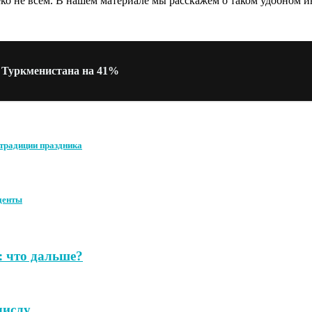
еко не всем. В нашем материале мы расскажем о таком удобном ин
и Туркменистана на 41%
 традиции праздника
уденты
: что дальше?
ислу...