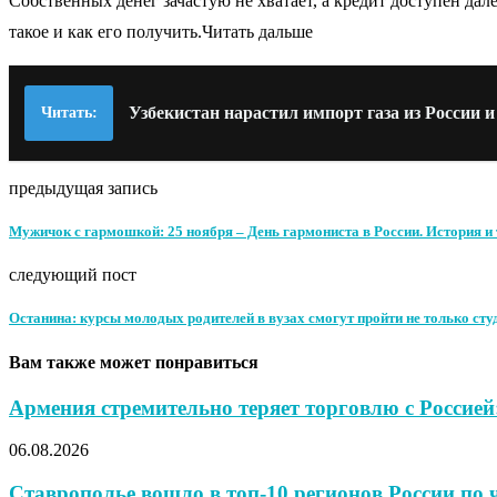
Собственных денег зачастую не хватает, а кредит доступен дал
такое и как его получить.Читать дальше
Узбекистан нарастил импорт газа из России 
Читать:
предыдущая запись
Мужичок с гармошкой: 25 ноября – День гармониста в России. История и
следующий пост
Останина: курсы молодых родителей в вузах смогут пройти не только ст
Вам также может понравиться
Армения стремительно теряет торговлю с Россией
06.08.2026
Ставрополье вошло в топ-10 регионов России по ч