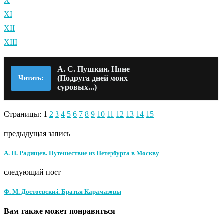
X
XI
XII
XIII
А. С. Пушкин. Няне
(Подруга дней моих
Читать:
суровых...)
Страницы:
1
2
3
4
5
6
7
8
9
10
11
12
13
14
15
предыдущая запись
А. Н. Радищев. Путешествие из Петербурга в Москву
следующий пост
Ф. М. Достоевский. Братья Карамазовы
Вам также может понравиться