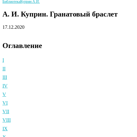
Библиотека
Куприн А.И.
А. И. Куприн. Гранатовый браслет
17.12.2020
Оглавление
I
II
III
IV
V
VI
VII
VIII
IX