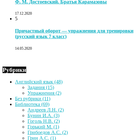
Ф. М. Достоевский. Братья Карамазовы
17.12.2020
5
Причастный оборот — упражнения для тренировки
(русский язык 7 класс)
14.05.2020
Рубрики
Английский язык
(48)
Задания
(15)
Упражнения
(2)
Без рубрики
(11)
Библиотека
(69)
Андреев Л.Н.
(2)
Бунин И.А.
(3)
Гоголь Н.В.
(2)
Горький М.
(1)
Грибоедов А.С.
(2)
Грин А.С.
(1)