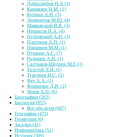
Добролюбов Н.А
(1)
Карамзин Н.М.
(1)
Куприн А.И.
(3)
Лермонтов М.Ю.
(4)
Маяковский В.В.
(3)
Некрасов Н.А.
(4)
Островский А.Н.
(3)
Платонов А.П.
(1)
Пришвин М.М.
(1)
Пушкин А.С.
(7)
Радищев А.Н.
(1)
Салтыков-Щедрин М.Е
(1)
Толстой Л.Н.
(1)
Тургенев И.С.
(2)
Фет А.А.
(1)
Фонвизин Д.И.
(2)
Чехов А.П.
(6)
Биографии
(283)
Биология
(955)
Все обо всем
(667)
География
(473)
Геометрия
(6)
Загадки
(41)
Информатика
(51)
История
(309)