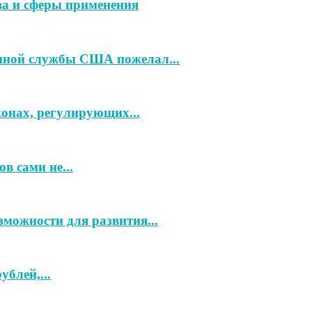
ва и сферы применения
нной службы США пожелал...
конах, регулирующих...
в сами не...
зможности для развития...
блей,...