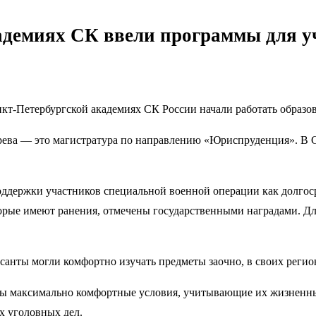
адемиях СК ввели программы для 
нкт-Петербургской академиях СК России начали работать образ
рева — это магистратура по направлению «Юриспруденция». В 
оддержки участников специальной военной операции как долгоср
торые имеют ранения, отмечены государственными наградами. Д
санты могли комфортно изучать предметы заочно, в своих регион
аны максимально комфортные условия, учитывающие их жизненн
х уголовных дел.