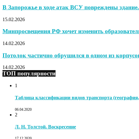
В Запорожье в ходе атак ВСУ повреждены здание.
15.02.2026
Минпросвещения РФ хочет изменить образователь
14.02.2026
Потолок частично обрушился в одном из корпусов
14.02.2026
ТОП популярности
1
Таблица классификации видов транспорта (география, 
06.04.2020
2
Л. Н. Толстой. Воскресение
17.12.2020