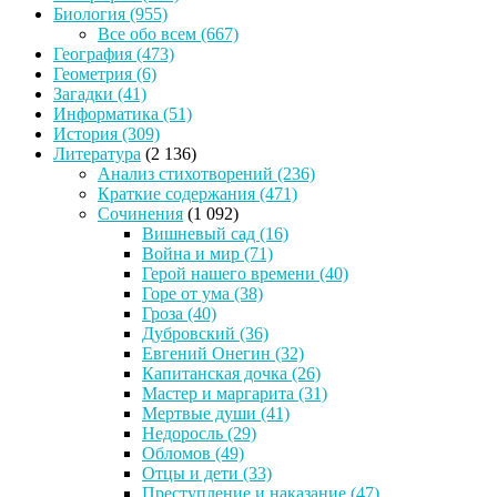
Биология
(955)
Все обо всем
(667)
География
(473)
Геометрия
(6)
Загадки
(41)
Информатика
(51)
История
(309)
Литература
(2 136)
Анализ стихотворений
(236)
Краткие содержания
(471)
Сочинения
(1 092)
Вишневый сад
(16)
Война и мир
(71)
Герой нашего времени
(40)
Горе от ума
(38)
Гроза
(40)
Дубровский
(36)
Евгений Онегин
(32)
Капитанская дочка
(26)
Мастер и маргарита
(31)
Мертвые души
(41)
Недоросль
(29)
Обломов
(49)
Отцы и дети
(33)
Преступление и наказание
(47)