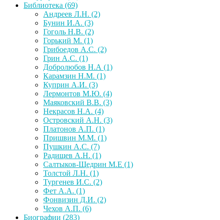
Библиотека
(69)
Андреев Л.Н.
(2)
Бунин И.А.
(3)
Гоголь Н.В.
(2)
Горький М.
(1)
Грибоедов А.С.
(2)
Грин А.С.
(1)
Добролюбов Н.А
(1)
Карамзин Н.М.
(1)
Куприн А.И.
(3)
Лермонтов М.Ю.
(4)
Маяковский В.В.
(3)
Некрасов Н.А.
(4)
Островский А.Н.
(3)
Платонов А.П.
(1)
Пришвин М.М.
(1)
Пушкин А.С.
(7)
Радищев А.Н.
(1)
Салтыков-Щедрин М.Е
(1)
Толстой Л.Н.
(1)
Тургенев И.С.
(2)
Фет А.А.
(1)
Фонвизин Д.И.
(2)
Чехов А.П.
(6)
Биографии
(283)