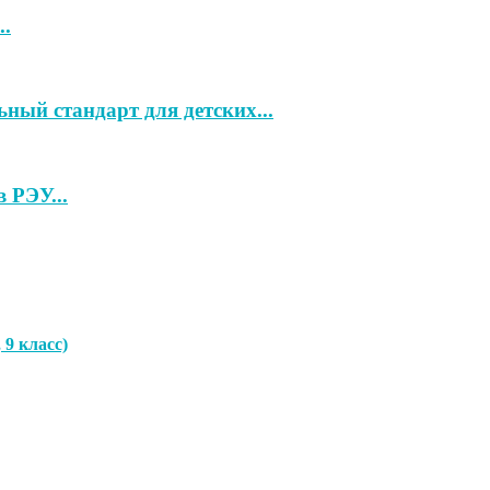
..
ный стандарт для детских...
 РЭУ...
9 класс)