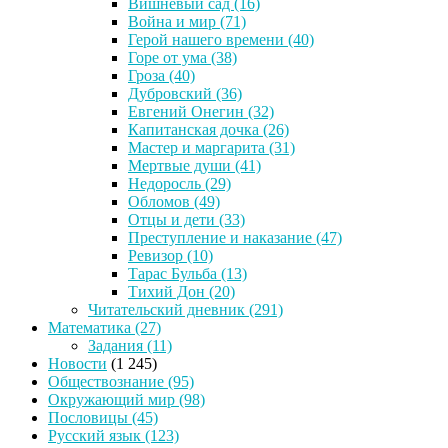
Вишневый сад
(16)
Война и мир
(71)
Герой нашего времени
(40)
Горе от ума
(38)
Гроза
(40)
Дубровский
(36)
Евгений Онегин
(32)
Капитанская дочка
(26)
Мастер и маргарита
(31)
Мертвые души
(41)
Недоросль
(29)
Обломов
(49)
Отцы и дети
(33)
Преступление и наказание
(47)
Ревизор
(10)
Тарас Бульба
(13)
Тихий Дон
(20)
Читательский дневник
(291)
Математика
(27)
Задания
(11)
Новости
(1 245)
Обществознание
(95)
Окружающий мир
(98)
Пословицы
(45)
Русский язык
(123)