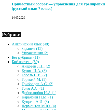
Причастный оборот — упражнения для тренировки
(русский язык 7 класс)
14.05.2020
Рубрики
Английский язык
(48)
Задания
(15)
Упражнения
(2)
Без рубрики
(11)
Библиотека
(69)
Андреев Л.Н.
(2)
Бунин И.А.
(3)
Гоголь Н.В.
(2)
Горький М.
(1)
Грибоедов А.С.
(2)
Грин А.С.
(1)
Добролюбов Н.А
(1)
Карамзин Н.М.
(1)
Куприн А.И.
(3)
Лермонтов М.Ю.
(4)