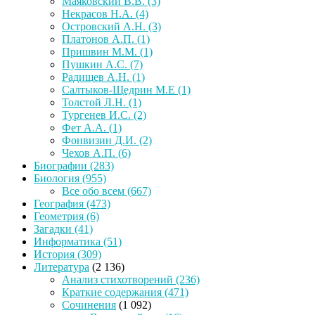
Маяковский В.В.
(3)
Некрасов Н.А.
(4)
Островский А.Н.
(3)
Платонов А.П.
(1)
Пришвин М.М.
(1)
Пушкин А.С.
(7)
Радищев А.Н.
(1)
Салтыков-Щедрин М.Е
(1)
Толстой Л.Н.
(1)
Тургенев И.С.
(2)
Фет А.А.
(1)
Фонвизин Д.И.
(2)
Чехов А.П.
(6)
Биографии
(283)
Биология
(955)
Все обо всем
(667)
География
(473)
Геометрия
(6)
Загадки
(41)
Информатика
(51)
История
(309)
Литература
(2 136)
Анализ стихотворений
(236)
Краткие содержания
(471)
Сочинения
(1 092)