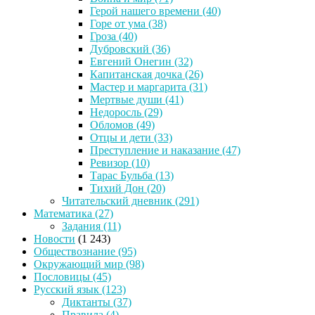
Герой нашего времени
(40)
Горе от ума
(38)
Гроза
(40)
Дубровский
(36)
Евгений Онегин
(32)
Капитанская дочка
(26)
Мастер и маргарита
(31)
Мертвые души
(41)
Недоросль
(29)
Обломов
(49)
Отцы и дети
(33)
Преступление и наказание
(47)
Ревизор
(10)
Тарас Бульба
(13)
Тихий Дон
(20)
Читательский дневник
(291)
Математика
(27)
Задания
(11)
Новости
(1 243)
Обществознание
(95)
Окружающий мир
(98)
Пословицы
(45)
Русский язык
(123)
Диктанты
(37)
Правила
(4)