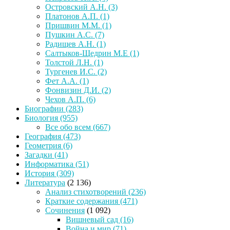
Островский А.Н.
(3)
Платонов А.П.
(1)
Пришвин М.М.
(1)
Пушкин А.С.
(7)
Радищев А.Н.
(1)
Салтыков-Щедрин М.Е
(1)
Толстой Л.Н.
(1)
Тургенев И.С.
(2)
Фет А.А.
(1)
Фонвизин Д.И.
(2)
Чехов А.П.
(6)
Биографии
(283)
Биология
(955)
Все обо всем
(667)
География
(473)
Геометрия
(6)
Загадки
(41)
Информатика
(51)
История
(309)
Литература
(2 136)
Анализ стихотворений
(236)
Краткие содержания
(471)
Сочинения
(1 092)
Вишневый сад
(16)
Война и мир
(71)