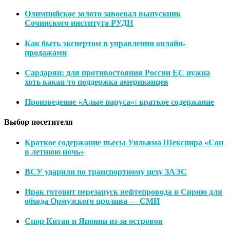
Олимпийское золото завоевал выпускник
Сочинского института РУДН
Как быть экспертом в управлении онлайн-
продажами
Сардарян: для противостояния России ЕС нужна
хоть какая-то поддержка американцев
Произведение «Алые паруса»: краткое содержание
Выбор посетителя
Краткое содержание пьесы Уильяма Шекспира «Сон
в летнюю ночь»
ВСУ ударили по транспортному цеху ЗАЭС
Ирак готовит перезапуск нефтепровода в Сирию для
обхода Ормузского пролива — СМИ
Спор Китая и Японии из-за островов