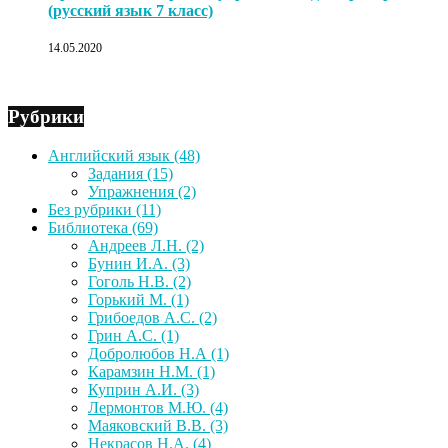
(русский язык 7 класс)
14.05.2020
Рубрики
Английский язык
(48)
Задания
(15)
Упражнения
(2)
Без рубрики
(11)
Библиотека
(69)
Андреев Л.Н.
(2)
Бунин И.А.
(3)
Гоголь Н.В.
(2)
Горький М.
(1)
Грибоедов А.С.
(2)
Грин А.С.
(1)
Добролюбов Н.А
(1)
Карамзин Н.М.
(1)
Куприн А.И.
(3)
Лермонтов М.Ю.
(4)
Маяковский В.В.
(3)
Некрасов Н.А.
(4)