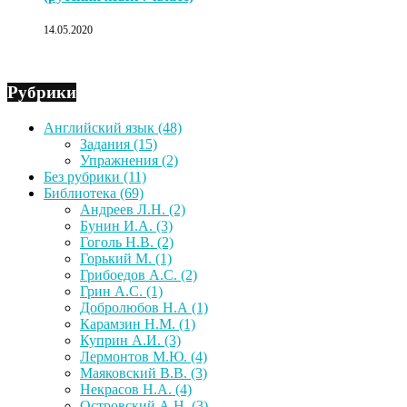
14.05.2020
Рубрики
Английский язык
(48)
Задания
(15)
Упражнения
(2)
Без рубрики
(11)
Библиотека
(69)
Андреев Л.Н.
(2)
Бунин И.А.
(3)
Гоголь Н.В.
(2)
Горький М.
(1)
Грибоедов А.С.
(2)
Грин А.С.
(1)
Добролюбов Н.А
(1)
Карамзин Н.М.
(1)
Куприн А.И.
(3)
Лермонтов М.Ю.
(4)
Маяковский В.В.
(3)
Некрасов Н.А.
(4)
Островский А.Н.
(3)