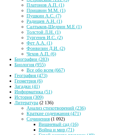
Платонов А.П.
(1)
Пришвин М.М.
(1)
Пушкин А.С.
(7)
Радищев А.Н.
(1)
Салтыков-Щедрин М.Е
(1)
Толстой Л.Н.
(1)
Тургенев И.С.
(2)
Фет А.А.
(1)
Фонвизин Д.И.
(2)
Чехов А.П.
(6)
Биографии
(283)
Биология
(955)
Все обо всем
(667)
География
(473)
Геометрия
(6)
Загадки
(41)
Информатика
(51)
История
(309)
Литература
(2 136)
Анализ стихотворений
(236)
Краткие содержания
(471)
Сочинения
(1 092)
Вишневый сад
(16)
Война и мир
(71)