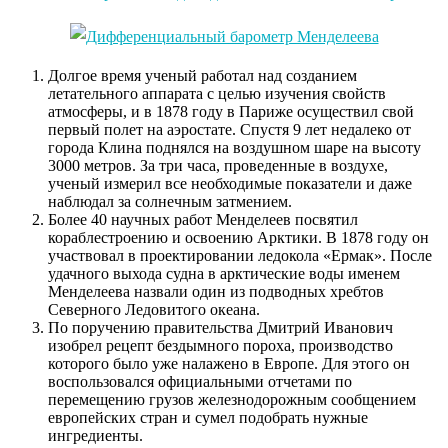
Долгое время ученый работал над созданием
летательного аппарата с целью изучения свойств
атмосферы, и в 1878 году в Париже осуществил свой
первый полет на аэростате. Спустя 9 лет недалеко от
города Клина поднялся на воздушном шаре на высоту
3000 метров. За три часа, проведенные в воздухе,
ученый измерил все необходимые показатели и даже
наблюдал за солнечным затмением.
Более 40 научных работ Менделеев посвятил
кораблестроению и освоению Арктики. В 1878 году он
участвовал в проектировании ледокола «Ермак». После
удачного выхода судна в арктические воды именем
Менделеева назвали один из подводных хребтов
Северного Ледовитого океана.
По поручению правительства Дмитрий Иванович
изобрел рецепт бездымного пороха, производство
которого было уже налажено в Европе. Для этого он
воспользовался официальными отчетами по
перемещению грузов железнодорожным сообщением
европейских стран и сумел подобрать нужные
ингредиенты.