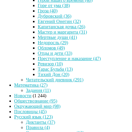
Герой нашего времени
(40)
Горе от ума
(38)
Гроза
(40)
Дубровский
(36)
Евгений Онегин
(32)
Капитанская дочка
(26)
Мастер и маргарита
(31)
Мертвые души
(41)
Недоросль
(29)
Обломов
(49)
Отцы и дети
(33)
Преступление и наказание
(47)
Ревизор
(10)
Тарас Бульба
(13)
Тихий Дон
(20)
Читательский дневник
(291)
Математика
(27)
Задания
(11)
Новости
(1 244)
Обществознание
(95)
Окружающий мир
(98)
Пословицы
(45)
Русский язык
(123)
Диктанты
(37)
Правила
(4)