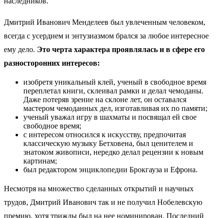
наследников.
Дмитрий Иванович Менделеев был увлеченным человеком,
всегда с усердием и энтузиазмом брался за любое интересное
ему дело.
Это черта характера проявлялась и в сфере его
разносторонних интересов:
изобретя уникальный клей, ученый в свободное время
переплетал книги, склеивал рамки и делал чемоданы.
Даже потеряв зрение на склоне лет, он оставался
мастером чемоданных дел, изготавливая их по памяти;
ученый уважал игру в шахматы и посвящал ей свое
свободное время;
с интересом относился к искусству, предпочитая
классическую музыку Бетховена, был ценителем и
знатоком живописи, нередко делал рецензии к новым
картинам;
был редактором энциклопедии Брокгауза и Ефрона.
Несмотря на множество сделанных открытий и научных
трудов, Дмитрий Иванович так и не получил Нобелевскую
премию, хотя трижды был на нее номинирован. Последний