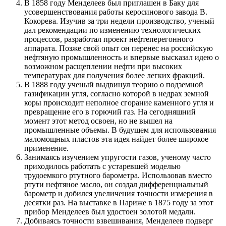
В 1858 году Менделеев был приглашен в Баку для
усовершенствования работы керосинового завода В.
Кокорева. Изучив за три недели производство, ученый
дал рекомендации по изменению технологических
процессов, разработал проект нефтеперегонного
аппарата. Позже свой опыт он перенес на российскую
нефтяную промышленность и впервые высказал идею о
возможном расщеплении нефти при высоких
температурах для получения более легких фракций.
В 1888 году ученый выдвинул теорию о подземной
газификации угля, согласно которой в недрах земной
коры происходит неполное сгорание каменного угля и
превращение его в горючий газ. На сегодняшний
момент этот метод освоен, но не вышел на
промышленные объемы. В будущем для использования
маломощных пластов эта идея найдет более широкое
применение.
Занимаясь изучением упругости газов, ученому часто
приходилось работать с устаревшей моделью
трудоемкого ртутного барометра. Использовав вместо
ртути нефтяное масло, он создал дифференциальный
барометр и добился увеличения точности измерения в
десятки раз. На выставке в Париже в 1875 году за этот
прибор Менделеев был удостоен золотой медали.
Добиваясь точности взвешивания, Менделеев подверг