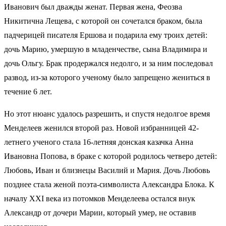
Иванович был дважды женат. Первая жена, Феозва
Никитична Лещева, с которой он сочетался браком, была
падчерицей писателя Ершова и подарила ему троих детей:
дочь Марию, умершую в младенчестве, сына Владимира и
дочь Ольгу. Брак продержался недолго, и за ним последовал
развод, из-за которого ученому было запрещено жениться в
течение 6 лет.
Но этот нюанс удалось разрешить, и спустя недолгое время
Менделеев женился второй раз. Новой избранницей 42-
летнего ученого стала 16-летняя донская казачка Анна
Ивановна Попова, в браке с которой родилось четверо детей:
Любовь, Иван и близнецы Василий и Мария. Дочь Любовь
позднее стала женой поэта-символиста Александра Блока. К
началу XXI века из потомков Менделеева остался внук
Александр от дочери Марии, который умер, не оставив