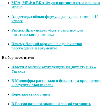
МЭА, МВФ и ВБ займутся кризисом из-за войны в
Иране
Альдегиды: общая формула для урока химии в 10
классе
Рассказ Драгунского «Кот в сапогах» для
читательского дневника
Почему Чацкий обречён на одиночество:
рассуждения и аргументы
Выбор посетителя
Власти Армении хотят усидеть на двух стульях –
Ушаков
В Минцифры рассказали о бесплатном приложении
«Госуслуги Моя школа»
Короткие стихи о зиме
В России назвали законный способ увеличить