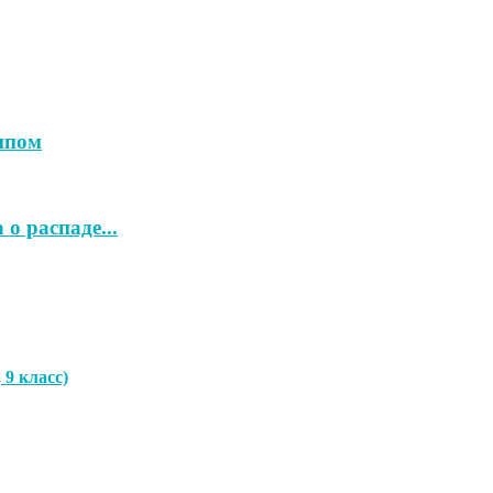
мпом
о распаде...
9 класс)