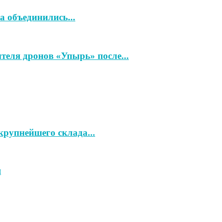
 объединились...
теля дронов «Упырь» после...
рупнейшего склада...
я