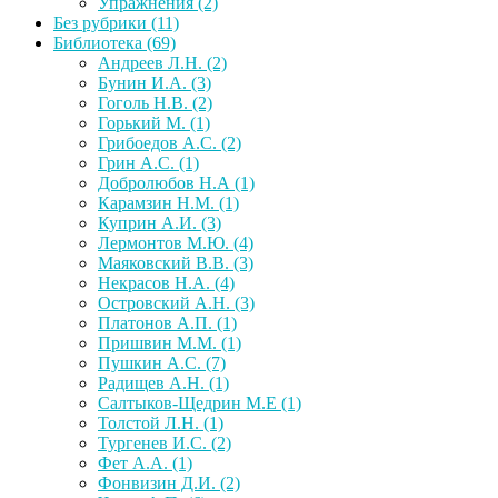
Упражнения
(2)
Без рубрики
(11)
Библиотека
(69)
Андреев Л.Н.
(2)
Бунин И.А.
(3)
Гоголь Н.В.
(2)
Горький М.
(1)
Грибоедов А.С.
(2)
Грин А.С.
(1)
Добролюбов Н.А
(1)
Карамзин Н.М.
(1)
Куприн А.И.
(3)
Лермонтов М.Ю.
(4)
Маяковский В.В.
(3)
Некрасов Н.А.
(4)
Островский А.Н.
(3)
Платонов А.П.
(1)
Пришвин М.М.
(1)
Пушкин А.С.
(7)
Радищев А.Н.
(1)
Салтыков-Щедрин М.Е
(1)
Толстой Л.Н.
(1)
Тургенев И.С.
(2)
Фет А.А.
(1)
Фонвизин Д.И.
(2)