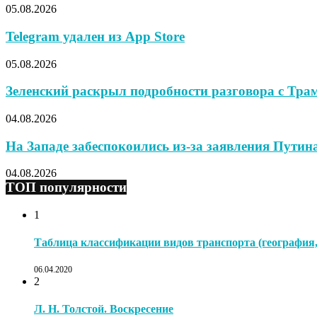
05.08.2026
Telegram удален из App Store
05.08.2026
Зеленский раскрыл подробности разговора с Тра
04.08.2026
На Западе забеспокоились из-за заявления Путина 
04.08.2026
ТОП популярности
1
Таблица классификации видов транспорта (география, 
06.04.2020
2
Л. Н. Толстой. Воскресение