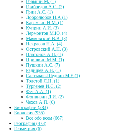
Горький М.
(1)
Грибоедов А.С.
(2)
Грин А.С.
(1)
Добролюбов Н.А
(1)
Карамзин Н.М.
(1)
Куприн А.И.
(3)
Лермонтов М.Ю.
(4)
Маяковский В.В.
(3)
Некрасов Н.А.
(4)
Островский А.Н.
(3)
Платонов А.П.
(1)
Пришвин М.М.
(1)
Пушкин А.С.
(7)
Радищев А.Н.
(1)
Салтыков-Щедрин М.Е
(1)
Толстой Л.Н.
(1)
Тургенев И.С.
(2)
Фет А.А.
(1)
Фонвизин Д.И.
(2)
Чехов А.П.
(6)
Биографии
(283)
Биология
(955)
Все обо всем
(667)
География
(473)
Геометрия
(6)