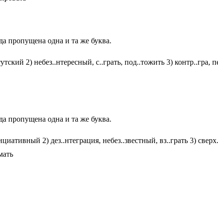
да пропущена одна и та же буква.
ский 2) небез..нтересный, с..грать, под..тожить 3) контр..гра, пе
да пропущена одна и та же буква.
иативный 2) дез..нтеграция, небез..звестный, вз..грать 3) сверх.
мать