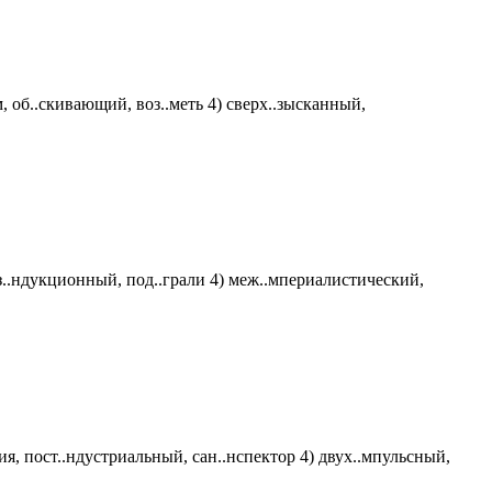
м, об..скивающий, воз..меть 4) сверх..зысканный,
 без..ндукционный, под..грали 4) меж..мпериалистический,
ция, пост..ндустриальный, сан..нспектор 4) двух..мпульсный,