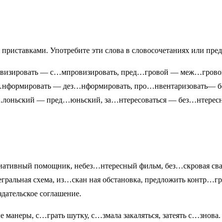
 приставками. Употребите эти слова в словосочетаниях или пре
ровизировать — с…мпровизировать, пред…гровой — меж…гров
…нформировать — дез…нформировать, про…нвентаризовать— б
.лоньский — пред…юньский, за…нтересоваться — без…нтерес
ативный помощник, небез…нтересный фильм, без…скровая свар
гральная схема, из…скан ная обстановка, предложить контр…г
ательское соглашение.
манеры, с…грать шутку, с…змала закаляться, затеять с…знова.