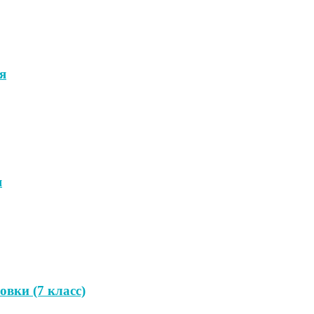
я
я
вки (7 класс)