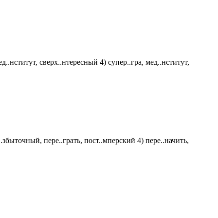
д..нститут, сверх..нтересный 4) супер..гра, мед..нститут,
.збыточный, пере..грать, пост..мперский 4) пере..начить,