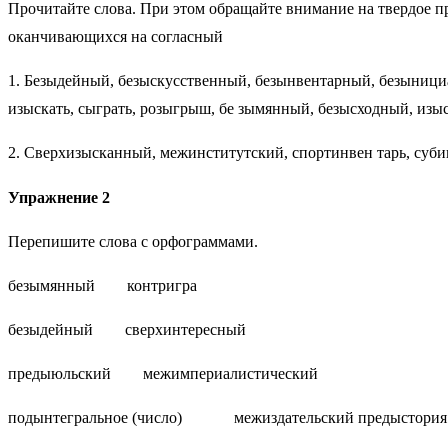
Прочитайте слова. При этом обращайте внимание на твердое п
оканчивающихся на согласный
1. Безыдейный, безыскусственный, безынвентарный, безыниц
изыскать, сыграть, розыгрыш, бе зымянный, безысходный, изыс
2. Сверхизысканный, межинститутский, спортинвен тарь, суби
Упражнение 2
Перепишите слова с орфограммами.
безымянный контригра
безыдейный сверхинтересный
предыюльский межимпериалистический
подынтегральное (число) межиздательский предыстор