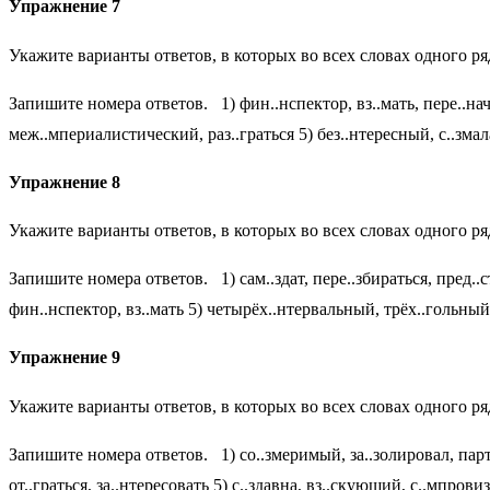
Упражнение 7
Укажите варианты ответов, в которых во всех словах одного ря
Запишите номера ответов. 1) фин..нспектор, вз..мать, пере..начи
меж..мпериалистический, раз..граться 5) без..нтересный, с..зма
Упражнение 8
Укажите варианты ответов, в которых во всех словах одного ря
Запишите номера ответов. 1) сам..здат, пере..збираться, пред..
фин..нспектор, вз..мать 5) четырёх..нтервальный, трёх..гольный
Упражнение 9
Укажите варианты ответов, в которых во всех словах одного ря
Запишите номера ответов. 1) со..змеримый, за..золировал, парт.
от..граться, за..нтересовать 5) с..здавна, вз..скующий, с..мпрови