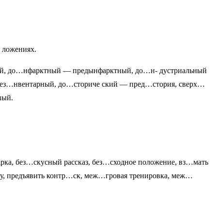
д ложениях.
ой, до…нфарктный — предынфарктный, до…н- дустриальный
ез…нвентарный, до…сториче ский — пред…стория, сверх…
ный.
ка, без…скусный рассказ, без…сходное положение, вз…мать
ру, предъявить контр…ск, меж…гровая тренировка, меж…