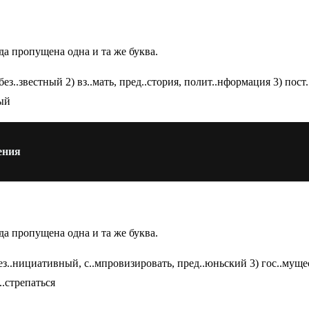
да пропущена одна и та же буква.
з..звестный 2) вз..мать, пред..стория, полит..нформация 3) пост.
ный
ения
да пропущена одна и та же буква.
 без..нициативный, с..мпровизировать, пред..юньский 3) гос..мущ
..стрепаться