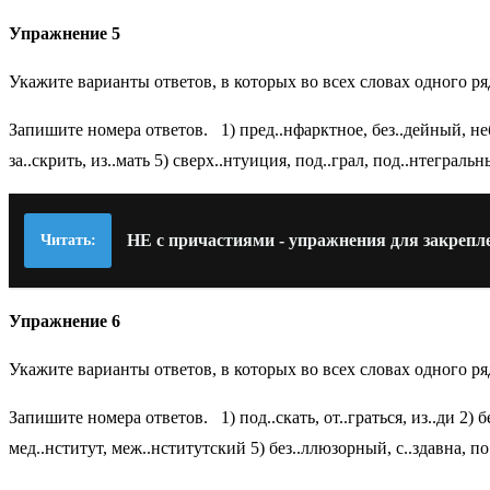
Упражнение 5
Укажите варианты ответов, в которых во всех словах одного ря
Запишите номера ответов. 1) пред..нфарктное, без..дейный, небе
за..скрить, из..мать 5) сверх..нтуиция, под..грал, под..нтеграль
НЕ с причастиями - упражнения для закрепл
Читать:
Упражнение 6
Укажите варианты ответов, в которых во всех словах одного ря
Запишите номера ответов. 1) под..скать, от..граться, из..ди 2)
мед..нститут, меж..нститутский 5) без..ллюзорный, с..здавна, по