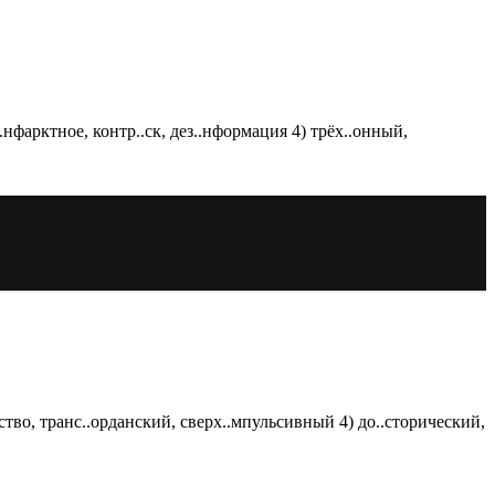
.нфарктное, контр..ск, дез..нформация 4) трёх..онный,
ество, транс..орданский, сверх..мпульсивный 4) до..сторический,