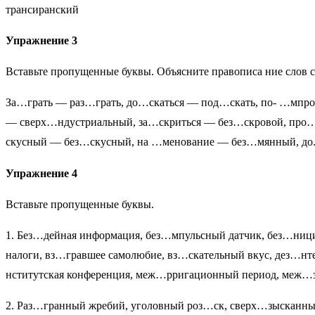
трансиранский
Упражнение 3
Вставьте пропущенные буквы. Объясните правописа ние слов с
За…грать — раз…грать, до…скаться — под…скать, по- …мп
— сверх…ндустриальный, за…скриться — без…скровой, про
скусный — без…скусный, на …менование — без…мянный, до.
Упражнение 4
Вставьте пропущенные буквы.
1. Без…дейная информация, без…мпульсный датчик, без…ници
налоги, вз…гравшее самолюбие, вз…скательный вкус, дез…нте
нститутская конференция, меж…рригационный период, меж…зд
2. Раз…гранный жребий, уголовный роз…ск, сверх…зысканные 