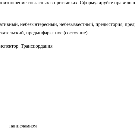
роизношение согласных в приставках. Сформулируйте правило п
иативный, небезынтересный, небезызвестный, предыстория, пр
кательский, предынфаркт ное (состояние).
нспектор, Трансиордания.
ия панисламизм