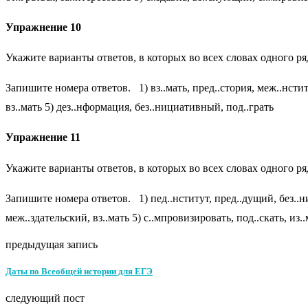
Упражнение 10
Укажите варианты ответов, в которых во всех словах одного ря
Запишите номера ответов. 1) вз..мать, пред..стория, меж..нститут
вз..мать 5) дез..нформация, без..нициативный, под..грать
Упражнение 11
Укажите варианты ответов, в которых во всех словах одного ря
Запишите номера ответов. 1) пед..нститут, пред..дущий, без..ниц
меж..здательский, вз..мать 5) с..мпровизировать, под..скать, из..
предыдущая запись
Даты по Всеобщей истории для ЕГЭ
следующий пост