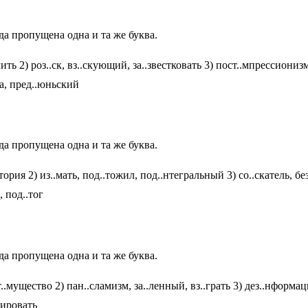
да пропущена одна и та же буква.
ть 2) роз..ск, вз..скующий, за..звестковать 3) пост..мпрессиониз
ла, пред..юньский
да пропущена одна и та же буква.
стория 2) из..мать, под..тожил, под..нтегральный 3) со..скатель,
, под..тог
да пропущена одна и та же буква.
.мущество 2) пан..сламизм, за..ленный, вз..грать 3) дез..нформа
зировать