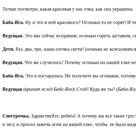
Лучше посмотри, какая красивая у нас елка, как она украшена.
Баба-Яга.
Ну и что в ней красивого? Огоньки-то не горят! И чт
Ведущая.
Это мы сейчас исправим, огоньки гореть заставим, ск
Дети.
Раз, два, три, наша елочка свети!
(огоньки не зажигаются
Ведущая.
Что же случилось? Почему огоньки на нашей елке не
Баба-Яга.
Это я постаралась. Не получите вы огоньков, потом
Ведущая
(кричит вслед Бабе-Яге)
:
Стой! Куда же ты?
(Баба-Яг
Снегурочка.
Здравствуйте, ребята! А почему вы все такие гру
в лесу и просил зажечь огни на вашей елке, чтобы ее было вид