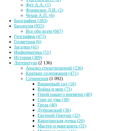
Фет А.А.
(1)
Фонвизин Д.И.
(2)
Чехов А.П.
(6)
Биографии
(283)
Биология
(955)
Все обо всем
(667)
География
(473)
Геометрия
(6)
Загадки
(41)
Информатика
(51)
История
(309)
Литература
(2 136)
Анализ стихотворений
(236)
Краткие содержания
(471)
Сочинения
(1 092)
Вишневый сад
(16)
Война и мир
(71)
Герой нашего времени
(40)
Горе от ума
(38)
Гроза
(40)
Дубровский
(36)
Евгений Онегин
(32)
Капитанская дочка
(26)
Мастер и маргарита
(31)