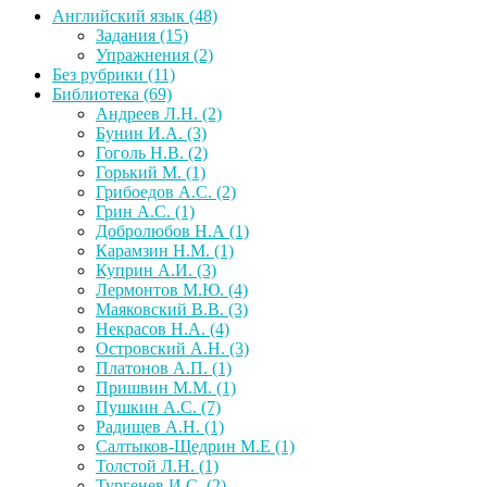
Английский язык
(48)
Задания
(15)
Упражнения
(2)
Без рубрики
(11)
Библиотека
(69)
Андреев Л.Н.
(2)
Бунин И.А.
(3)
Гоголь Н.В.
(2)
Горький М.
(1)
Грибоедов А.С.
(2)
Грин А.С.
(1)
Добролюбов Н.А
(1)
Карамзин Н.М.
(1)
Куприн А.И.
(3)
Лермонтов М.Ю.
(4)
Маяковский В.В.
(3)
Некрасов Н.А.
(4)
Островский А.Н.
(3)
Платонов А.П.
(1)
Пришвин М.М.
(1)
Пушкин А.С.
(7)
Радищев А.Н.
(1)
Салтыков-Щедрин М.Е
(1)
Толстой Л.Н.
(1)
Тургенев И.С.
(2)