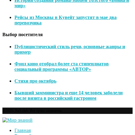
История создания романа-эпопеи Толстого «Война и
мир»
Рейсы из Москвы в Кувейт запустят в мае два
перевозчика
Выбор посетителя
Публицистический стиль речи, основные жанры и
пример
Фонд кино отобрал более ста стипендиатов
социальный программы «АВТОР»
Стихи про октябрь
Бывший замминистра и еще 14 человек заболели
после визита в российский гастроном
@2025- Na5.club. Все права защищены.
Главная