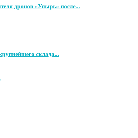
теля дронов «Упырь» после...
рупнейшего склада...
я