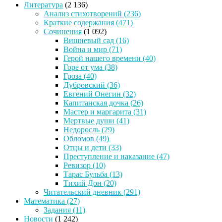
Литература
(2 136)
Анализ стихотворений
(236)
Краткие содержания
(471)
Сочинения
(1 092)
Вишневый сад
(16)
Война и мир
(71)
Герой нашего времени
(40)
Горе от ума
(38)
Гроза
(40)
Дубровский
(36)
Евгений Онегин
(32)
Капитанская дочка
(26)
Мастер и маргарита
(31)
Мертвые души
(41)
Недоросль
(29)
Обломов
(49)
Отцы и дети
(33)
Преступление и наказание
(47)
Ревизор
(10)
Тарас Бульба
(13)
Тихий Дон
(20)
Читательский дневник
(291)
Математика
(27)
Задания
(11)
Новости
(1 242)