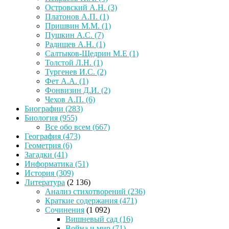
Островский А.Н.
(3)
Платонов А.П.
(1)
Пришвин М.М.
(1)
Пушкин А.С.
(7)
Радищев А.Н.
(1)
Салтыков-Щедрин М.Е
(1)
Толстой Л.Н.
(1)
Тургенев И.С.
(2)
Фет А.А.
(1)
Фонвизин Д.И.
(2)
Чехов А.П.
(6)
Биографии
(283)
Биология
(955)
Все обо всем
(667)
География
(473)
Геометрия
(6)
Загадки
(41)
Информатика
(51)
История
(309)
Литература
(2 136)
Анализ стихотворений
(236)
Краткие содержания
(471)
Сочинения
(1 092)
Вишневый сад
(16)
Война и мир
(71)