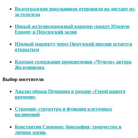
Волгоградских школьников отправили на дистант из-
за гололеда
Новый железнодорожный коридор свяжет Южную
Европу и Персидский залив
Южный маршрут через Ормузский пролив остается
открытым
Краткое содержание произведения «Чучело» автора
Железникова
Выбор посетителя
Анализ образа Печорина в романе «Герой нашего
времени»
Строение, структура и функции клеточных
включений
Константин Симонов: биография, творчество и
личная жизнь