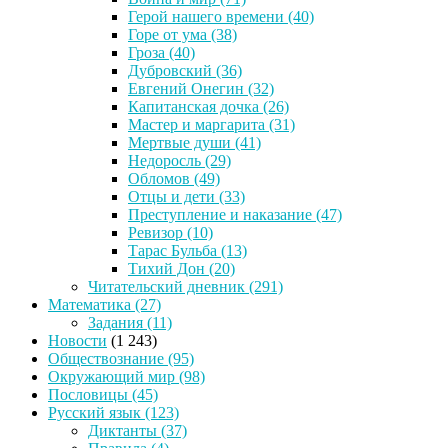
Герой нашего времени
(40)
Горе от ума
(38)
Гроза
(40)
Дубровский
(36)
Евгений Онегин
(32)
Капитанская дочка
(26)
Мастер и маргарита
(31)
Мертвые души
(41)
Недоросль
(29)
Обломов
(49)
Отцы и дети
(33)
Преступление и наказание
(47)
Ревизор
(10)
Тарас Бульба
(13)
Тихий Дон
(20)
Читательский дневник
(291)
Математика
(27)
Задания
(11)
Новости
(1 243)
Обществознание
(95)
Окружающий мир
(98)
Пословицы
(45)
Русский язык
(123)
Диктанты
(37)