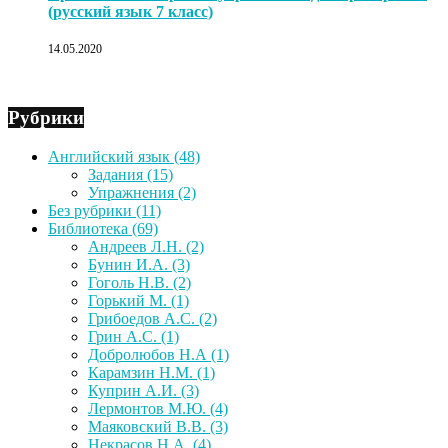
(русский язык 7 класс)
14.05.2020
Рубрики
Английский язык
(48)
Задания
(15)
Упражнения
(2)
Без рубрики
(11)
Библиотека
(69)
Андреев Л.Н.
(2)
Бунин И.А.
(3)
Гоголь Н.В.
(2)
Горький М.
(1)
Грибоедов А.С.
(2)
Грин А.С.
(1)
Добролюбов Н.А
(1)
Карамзин Н.М.
(1)
Куприн А.И.
(3)
Лермонтов М.Ю.
(4)
Маяковский В.В.
(3)
Некрасов Н.А.
(4)